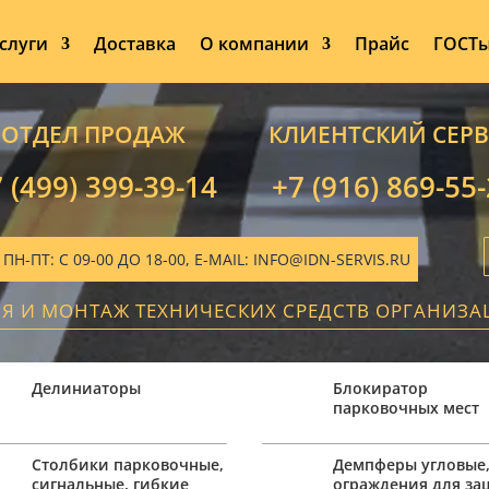
слуги
Доставка
О компании
Прайс
ГОСТ
ОТДЕЛ ПРОДАЖ
КЛИЕНТСКИЙ СЕР
 (499) 399-39-14
+7 (916) 869-55
-ПТ: С 09-00 ДО 18-00, E-MAIL: INFO@IDN-SERVIS.RU
ИЯ И МОНТАЖ ТЕХНИЧЕСКИХ СРЕДСТВ ОРГАНИЗ
Делиниаторы
Блокиратор
парковочных мест
Столбики парковочные,
Демпферы угловые
сигнальные, гибкие
ограждения для з