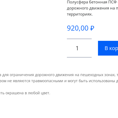
Полусфера бетонная ПСФ 
дорожного движения на п
территориях.
920,00
₽
Количество
В ко
товара
Полусфера
бетонная
ПСФ
400
 для ограничения дорожного движения на пешеходных зонах, 
разом не являются травмоопасными и могут быть использованы 
ыть окрашена в любой цвет.