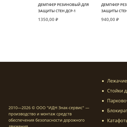
ДЕМПФЕР РЕЗИНОВЫЙ ДЛЯ
ДЕМПФЕР РЕ
ЗАЩИТЫ СТЕН ДСР-1
ЗАЩИТЫ СТЕН
1350,00
₽
940,00
₽
Лежачие
Стойки д
Парково
2010—2026 © ООО "ИДН Знак-сервис" —
Блокира
производство и монтаж средств
Катафот
обеспечения безопасности дорожного
движения