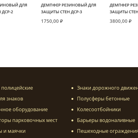
ЗИНОВЫЙ ДЛЯ
ДЕМПФЕР РЕЗИНОВЫЙ ДЛЯ
ДЕМПФЕР РЕ
 ДСР-2
ЗАЩИТЫ СТЕН ДСР-3
ЗАЩИТЫ СТЕН
1750,00
₽
3800,00
₽
 полицейские
Знаки дорожного движе
ля знаков
Полусферы бетонные
чное оборудование
Колесоотбойники
торы парковочных мест
Барьеры водоналивные
ы и маячки
Пешеходные ограждени