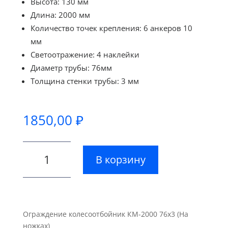
Высота: 130 мм
Длина: 2000 мм
Количество точек крепления: 6 анкеров 10
мм
Светоотражение: 4 наклейки
Диаметр трубы: 76мм
Толщина стенки трубы: 3 мм
1850,00
₽
Количество
В корзину
товара
Ограждение
колесоотбойник
КМ-2000
76х3
Ограждение колесоотбойник КМ-2000 76х3 (На
(На
ножках)