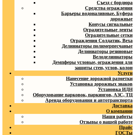
Съезд с бордюра
Средства ограждения
Барьеры водоналивные. Буфера
дорожные
Конусы сигнальные
Оградительные ленты
Оградительные сетки
Ограждения Солдатик, Веха
Делиниаторы полимерпесчаные
Делиниаторы резиновые
Велоделиниаторы
Демпферы угловые, ограждения для
защиты стен, углов, колон
Услуги
Нанесение дорожной разметки
Установка дорожных знаков
Установка ИДН
Оборудование парковок, паркингов, АЗС, ТЦ
Аренда оборудования и автотранспорта
Доставка
О компании
Наши работы
Отзывы о нашей работе
Прайс
ГОСТы