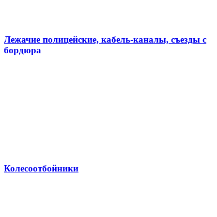
Лежачие полицейские, кабель-каналы, съезды с
бордюра
Колесоотбойники