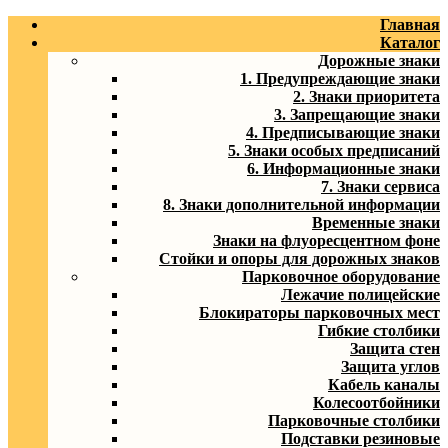
Главная
Каталог
Дорожные знаки
1. Предупреждающие знаки
2. Знаки приоритета
3. Запрещающие знаки
4. Предписывающие знаки
5. Знаки особых предписаний
6. Информационные знаки
7. Знаки сервиса
8. Знаки дополнительной информации
Временные знаки
Знаки на флуоресцентном фоне
Стойки и опоры для дорожных знаков
Парковочное оборудование
Лежачие полицейские
Блокираторы парковочных мест
Гибкие столбики
Защита стен
Защита углов
Кабель каналы
Колесоотбойники
Парковочные столбики
Подставки резиновые