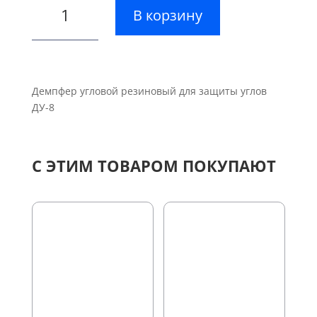
В корзину
товара
Демпфер
угловой
для
защиты
Демпфер угловой резиновый для защиты углов
углов
ДУ-8
ДУ-8
С ЭТИМ ТОВАРОМ ПОКУПАЮТ