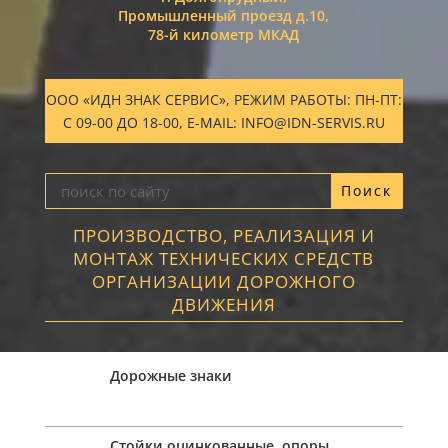
Промышленный проезд д.10,
78-й километр МКАД
ООО «ИДН ЗНАК СЕРВИС», РЕЖИМ РАБОТЫ: ПН-ПТ:
С 09-00 ДО 18-00, E-MAIL: INFO@IDN-SERVIS.RU
ПРОИЗВОДСТВО, РЕАЛИЗАЦИЯ И
МОНТАЖ ТЕХНИЧЕСКИХ СРЕДСТВ
ОРГАНИЗАЦИИ ДОРОЖНОГО
ДВИЖЕНИЯ
Дорожные знаки
Стойки оцинкованные, опоры,