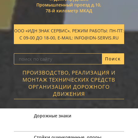
Промышленный проезд д.10,
78-й километр МКАД
ООО «ИДН ЗНАК СЕРВИС», РЕЖИМ РАБОТЫ: ПН-ПТ:
С 09-00 ДО 18-00, E-MAIL: INFO@IDN-SERVIS.RU
ПРОИЗВОДСТВО, РЕАЛИЗАЦИЯ И
МОНТАЖ ТЕХНИЧЕСКИХ СРЕДСТВ
ОРГАНИЗАЦИИ ДОРОЖНОГО
ДВИЖЕНИЯ
Дорожные знаки
Стойки оцинкованные, опоры,