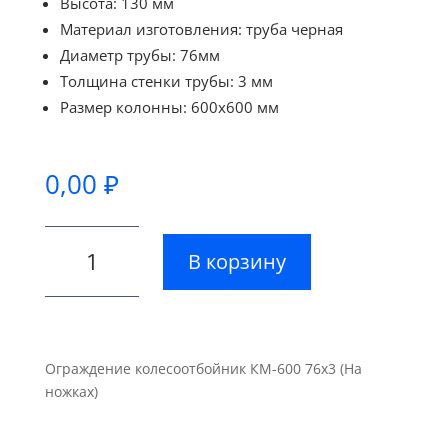
Высота: 130 мм
Материал изготовления: труба черная
Диаметр трубы: 76мм
Толщина стенки трубы: 3 мм
Размер колонны: 600х600 мм
0,00
₽
Количество
В корзину
товара
Ограждение
колесоотбойник
КМ-600
76х3
Ограждение колесоотбойник КМ-600 76х3 (На
(На
ножках)
ножках)