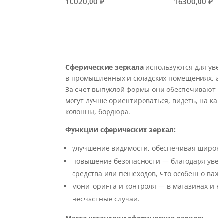
10020,00
₽
16300,00
₽
Сферические зеркала
используются для ув
в промышленных и складских помещениях, а
За счет выпуклой формы они обеспечивают 
могут лучше ориентироваться, видеть, на к
колонны, бордюра.
Функции сферических зеркал:
улучшение видимости, обеспечивая широк
повышение безопасности — благодаря ув
средства или пешеходов, что особенно важ
мониторинга и контроля — в магазинах и
несчастные случаи.
Места установки сферических зеркал: