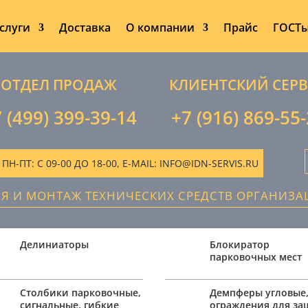
слуги
Доставка
О компании
Прайс
ГОСТ
ОТДЕЛ ПРОДАЖ
КЛИЕНТСКИЙ СЕР
 (499) 399-39-14
+7 (916) 869-55
-ПТ: С 09-00 ДО 18-00, E-MAIL: INFO@IDN-SERVIS.RU
ИЯ И МОНТАЖ ТЕХНИЧЕСКИХ СРЕДСТВ ОРГАНИЗ
Делиниаторы
Блокиратор
парковочных мест
Столбики парковочные,
Демпферы угловые
сигнальные, гибкие
ограждения для з