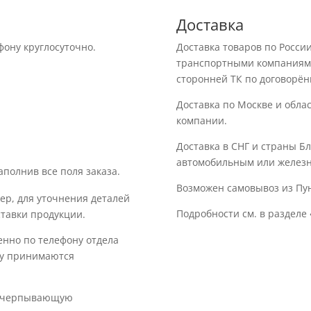
Доставка
фону круглосуточно.
Доставка товаров по Росс
транспортными компаниями:
сторонней ТК по договорён
Доставка по Москве и обла
компании.
Доставка в СНГ и страны Б
автомобильным или желез
аполнив все поля заказа.
Возможен самовывоз из Пу
ер, для уточнения деталей
Подробности см. в разделе 
ставки продукции.
енно по телефону отдела
вку принимаются
исчерпывающую