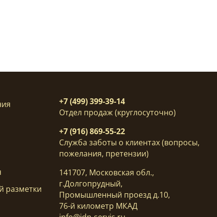
+7 (499) 399-39-14
ния
Отдел продаж (круглосуточно)
+7 (916) 869-55-22
Служба заботы о клиентах (вопросы,
пожелания, претензии)
я
141707, Московская обл.,
г.Долгопрудный,
й разметки
Промышленный проезд д.10,
76-й километр МКАД