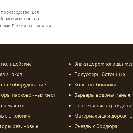
 производство. Вся
ебованиями ГОСТов.
онами России и странами
 полицейские
Знаки дорожного движе
ля знаков
Полусферы бетонные
чное оборудование
Колесоотбойники
торы парковочных мест
Барьеры водоналивные
ы и маячки
Пешеходные ограждени
ные столбики
Материалы для дорожно
торы резиновые
Съезды с бордюра