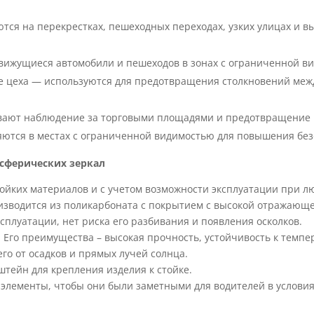
ся на перекрестках, пешеходных переходах, узких улицах и вы
вижущиеся автомобили и пешеходов в зонах с ограниченной в
е цеха — используются для предотвращения столкновений меж
вают наблюдение за торговыми площадями и предотвращение 
тся в местах с ограниченной видимостью для повышения безо
сферических зеркал
ойких материалов и с учетом возможности эксплуатации при л
изводится из поликарбоната с покрытием с высокой отражающе
ксплуатации, нет риска его разбивания и появления осколков.
. Его преимущества – высокая прочность, устойчивость к темп
го от осадков и прямых лучей солнца.
тейн для крепления изделия к стойке.
элементы, чтобы они были заметными для водителей в условия