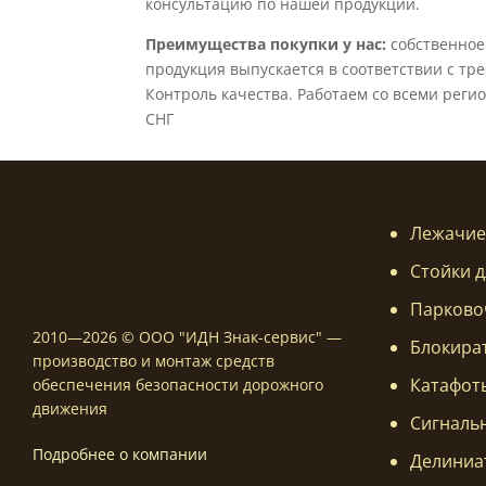
консультацию по нашей продукции.
Преимущества покупки у нас:
собственное
продукция выпускается в соответствии с тр
Контроль качества. Работаем со всеми реги
СНГ
Лежачие
Стойки д
Парково
2010—2026 © ООО "ИДН Знак-сервис" —
Блокира
производство и монтаж средств
Катафот
обеспечения безопасности дорожного
движения
Сигналь
Подробнее о компании
Делиниа