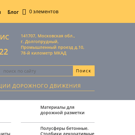
0 элементов
ы
Блог
ВИС
141707, Московская обл.,
г. Долгопрудный,
Промышленный проезд д.10,
-22
78-й километр МКАД
АЦИИ ДОРОЖНОГО ДВИЖЕНИЯ
Материалы для
дорожной разметки
,
Полусферы бетонные.
ащиты
Столбики декоративные