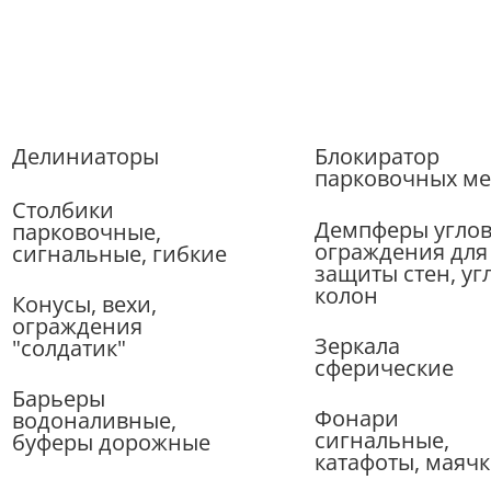
Делиниаторы
Блокиратор
парковочных ме
Столбики
Демпферы углов
парковочные,
ограждения для
сигнальные, гибкие
защиты стен, уг
колон
Конусы, вехи,
ограждения
Зеркала
"солдатик"
сферические
Барьеры
Фонари
водоналивные,
сигнальные,
буферы дорожные
катафоты, маяч