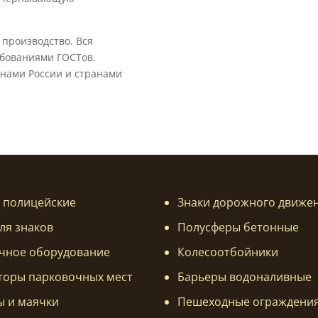
 производство. Вся
ебованиями ГОСТов.
онами России и странами
 полицейские
Знаки дорожного движе
ля знаков
Полусферы бетонные
чное оборудование
Колесоотбойники
торы парковочных мест
Барьеры водоналивные
ы и маячки
Пешеходные ограждени