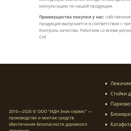
консультацию по нашей продукции.
Преимущества покупки у нас:
собственное
продукция выпускается в соответствии с тр
Контроль качества. Работаем со всеми реги
СНГ
Лежачие
Стойки д
Парково
2010—2026 © ООО "ИДН Знак-сервис" —
Блокира
производство и монтаж средств
Катафот
обеспечения безопасности дорожного
движения