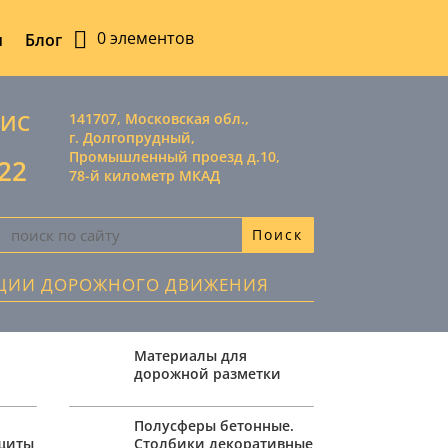
0 элементов
ы
Блог
ВИС
141707, Московская обл.,
г. Долгопрудный,
Промышленный проезд д.10,
-22
78-й километр МКАД
АЦИИ ДОРОЖНОГО ДВИЖЕНИЯ
Материалы для
дорожной разметки
,
Полусферы бетонные.
ащиты
Столбики декоративные