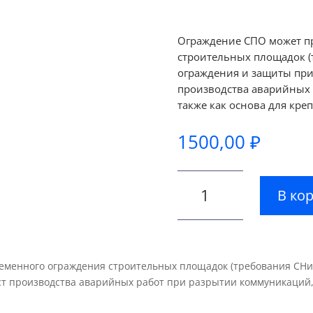
Ограждение СПО может п
строительных площадок (т
ограждения и защиты при
производства аварийных 
также как основа для кре
1500,00
₽
Количество
В ко
товара
Ограждение
строительное
переносное
СПО
менного ограждения строительных площадок (требования СНиП 
1600×2000
т производства аварийных работ при разрытии коммуникаций, 