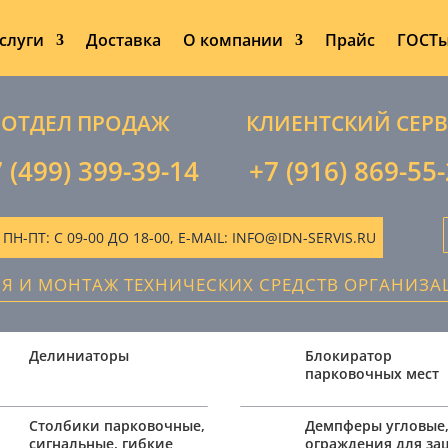
слуги
Доставка
О компании
Прайс
ГОСТ
ОТДЕЛ ПРОДАЖ
КЛИЕНТСКИЙ СЕР
 (499) 399-39-14
+7 (916) 869-55
-ПТ: С 09-00 ДО 18-00, E-MAIL: INFO@IDN-SERVIS.RU
ИЯ И МОНТАЖ ТЕХНИЧЕСКИХ СРЕДСТВ ОРГАНИЗ
Делиниаторы
Блокиратор
парковочных мест
Столбики парковочные,
Демпферы угловые
сигнальные, гибкие
ограждения для з