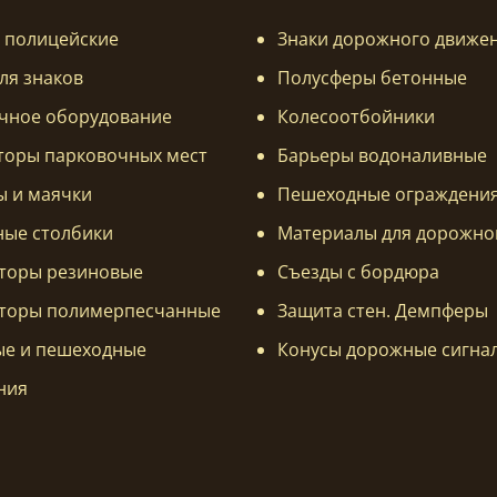
 полицейские
Знаки дорожного движе
ля знаков
Полусферы бетонные
чное оборудование
Колесоотбойники
торы парковочных мест
Барьеры водоналивные
ы и маячки
Пешеходные ограждени
ные столбики
Материалы для дорожно
торы резиновые
Съезды с бордюра
торы полимерпесчанные
Защита стен. Демпферы
е и пешеходные
Конусы дорожные сигна
ния