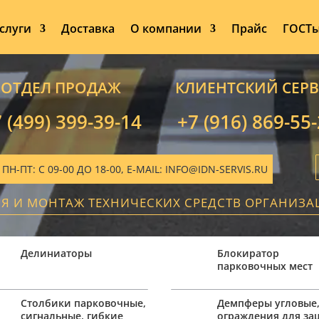
слуги
Доставка
О компании
Прайс
ГОСТ
ОТДЕЛ ПРОДАЖ
КЛИЕНТСКИЙ СЕР
 (499) 399-39-14
+7 (916) 869-55
-ПТ: С 09-00 ДО 18-00, E-MAIL: INFO@IDN-SERVIS.RU
ИЯ И МОНТАЖ ТЕХНИЧЕСКИХ СРЕДСТВ ОРГАНИЗ
Делиниаторы
Блокиратор
парковочных мест
Столбики парковочные,
Демпферы угловые
сигнальные, гибкие
ограждения для з