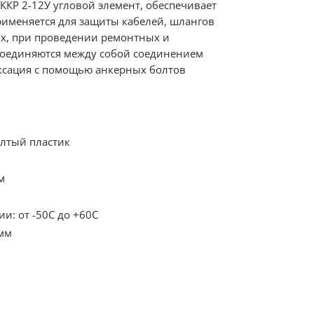
ККР 2-12У угловой элемент, обеспечивает
рименяется для защиты кабелей, шлангов
х, при проведении ремонтных и
соединяются между собой соединением
иксация с помощью анкерных болтов
лтый пластик
м
и: от -50С до +60С
 мм