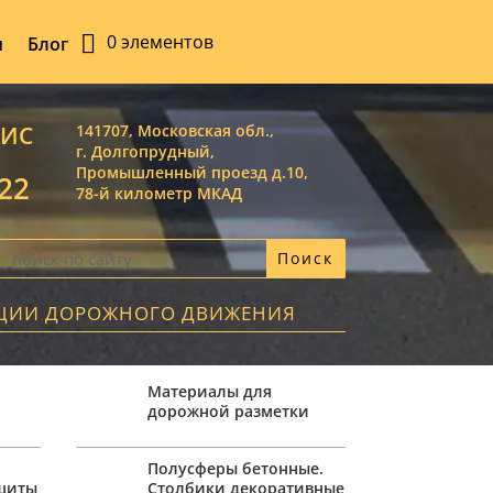
0 элементов
ы
Блог
ВИС
141707, Московская обл.,
г. Долгопрудный,
Промышленный проезд д.10,
-22
78-й километр МКАД
АЦИИ ДОРОЖНОГО ДВИЖЕНИЯ
Материалы для
дорожной разметки
,
Полусферы бетонные.
ащиты
Столбики декоративные