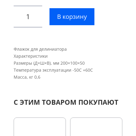
Количество
В корзину
товара
Флажок
для
делиниатора
Флажок для делиниатора
Характеристики
Размеры (Д×Ш×В), мм 200×100×50
Температура эксплуатации -50С +60С
Масса, кг 0,6
С ЭТИМ ТОВАРОМ ПОКУПАЮТ