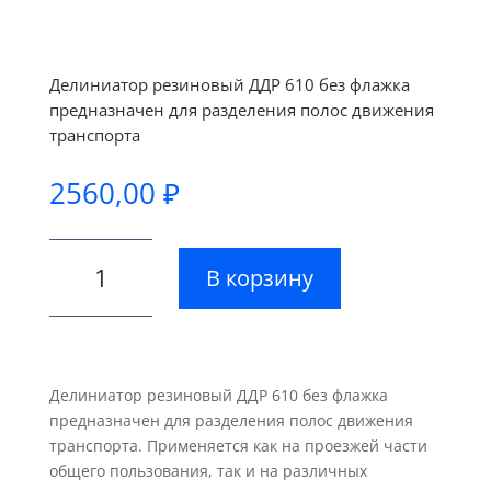
Делиниатор резиновый ДДР 610 без флажка
предназначен для разделения полос движения
транспорта
2560,00
₽
Количество
В корзину
товара
Делиниатор
резиновый
ДДР
610
Делиниатор резиновый ДДР 610 без флажка
без
предназначен для разделения полос движения
сигнального
транспорта. Применяется как на проезжей части
элемента
общего пользования, так и на различных