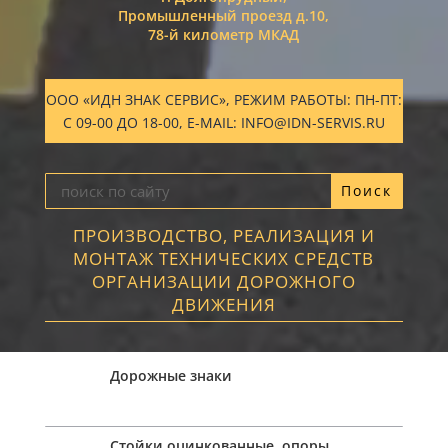
Промышленный проезд д.10,
78-й километр МКАД
ООО «ИДН ЗНАК СЕРВИС», РЕЖИМ РАБОТЫ: ПН-ПТ:
С 09-00 ДО 18-00, E-MAIL: INFO@IDN-SERVIS.RU
ПРОИЗВОДСТВО, РЕАЛИЗАЦИЯ И
МОНТАЖ ТЕХНИЧЕСКИХ СРЕДСТВ
ОРГАНИЗАЦИИ ДОРОЖНОГО
ДВИЖЕНИЯ
Дорожные знаки
Стойки оцинкованные, опоры,