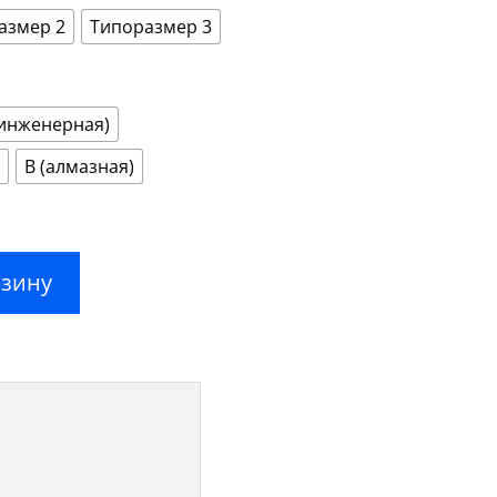
–
4100,00 ₽
азмер 2
Типоразмер 3
(инженерная)
В (алмазная)
рзину