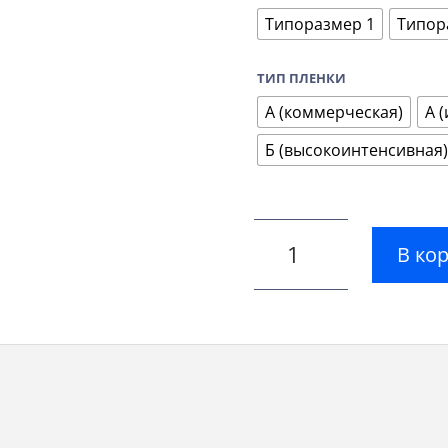
Типоразмер 1
Типор
ТИП ПЛЕНКИ
А (коммерческая)
А 
Б (высокоинтенсивная)
В ко