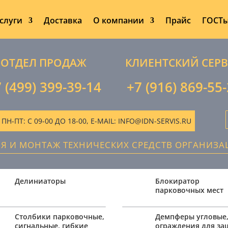
слуги
Доставка
О компании
Прайс
ГОСТ
ОТДЕЛ ПРОДАЖ
КЛИЕНТСКИЙ СЕР
 (499) 399-39-14
+7 (916) 869-55
-ПТ: С 09-00 ДО 18-00, E-MAIL: INFO@IDN-SERVIS.RU
ИЯ И МОНТАЖ ТЕХНИЧЕСКИХ СРЕДСТВ ОРГАНИЗ
Делиниаторы
Блокиратор
парковочных мест
Столбики парковочные,
Демпферы угловые
сигнальные, гибкие
ограждения для з