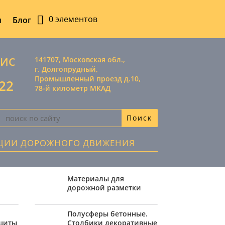
0 элементов
ы
Блог
ВИС
141707, Московская обл.,
г. Долгопрудный,
Промышленный проезд д.10,
-22
78-й километр МКАД
АЦИИ ДОРОЖНОГО ДВИЖЕНИЯ
Материалы для
дорожной разметки
,
Полусферы бетонные.
ащиты
Столбики декоративные