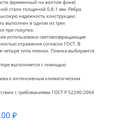
ости (временный на желтом фоне)
ной стали толщиной 0,8-1 мм. Ребра
высокую надежность конструкции.
ь выполнен в одном из трех
я при покупке.
ния использована световозвращающая
ностью отражения согласно ГОСТ. В
я четыре типа пленки. Пленка выбирается
опоре выполняется с помощью
чива к интенсивным климатическим
тствии с требованиями ГОСТ Р 52290-2004
Диапазон
,00
₽
цен:
980,00 ₽