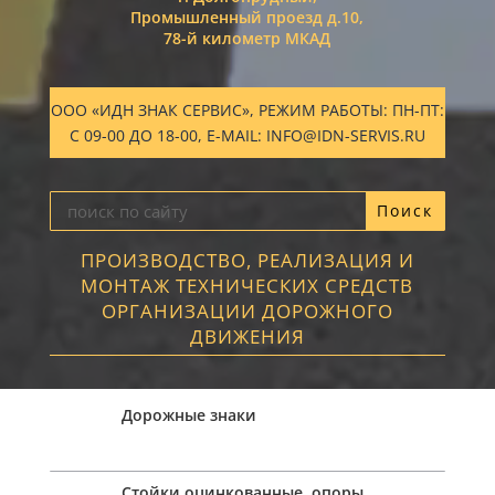
Промышленный проезд д.10,
78-й километр МКАД
ООО «ИДН ЗНАК СЕРВИС», РЕЖИМ РАБОТЫ: ПН-ПТ:
С 09-00 ДО 18-00, E-MAIL: INFO@IDN-SERVIS.RU
ПРОИЗВОДСТВО, РЕАЛИЗАЦИЯ И
МОНТАЖ ТЕХНИЧЕСКИХ СРЕДСТВ
ОРГАНИЗАЦИИ ДОРОЖНОГО
ДВИЖЕНИЯ
Дорожные знаки
Стойки оцинкованные, опоры,