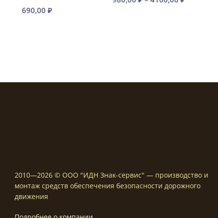
690,00
₽
цен:
980,00 ₽
–
4100,00 
2010—2026 © ООО "ИДН Знак-сервис" — производство и
монтаж средств обеспечения безопасности дорожного
движения
Подробнее о компании