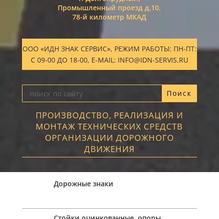
Промышленный проезд д.10,
78-й километр МКАД
ООО «ИДН ЗНАК СЕРВИС», РЕЖИМ РАБОТЫ: ПН-ПТ:
С 09-00 ДО 18-00, E-MAIL: INFO@IDN-SERVIS.RU
ПРОИЗВОДСТВО, РЕАЛИЗАЦИЯ И
МОНТАЖ ТЕХНИЧЕСКИХ СРЕДСТВ
ОРГАНИЗАЦИИ ДОРОЖНОГО
ДВИЖЕНИЯ
Дорожные знаки
Стойки оцинкованные, опоры,