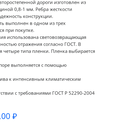
второстепенной дороги изготовлен из
иной 0,8-1 мм. Ребра жесткости
дежность конструкции.
ь выполнен в одном из трех
я при покупке.
ния использована световозвращающая
ностью отражения согласно ГОСТ. В
я четыре типа пленки. Пленка выбирается
опоре выполняется с помощью
чива к интенсивным климатическим
тствии с требованиями ГОСТ Р 52290-2004
Диапазон
,00
₽
цен:
890,00 ₽