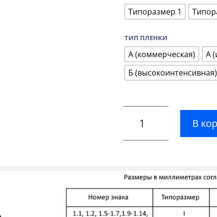
Типоразмер 1
Типор
ТИП ПЛЕНКИ
А (коммерческая)
А 
Б (высокоинтенсивная)
В ко