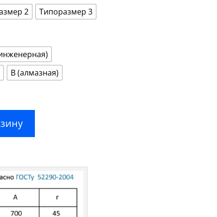
–
4000,00 ₽
азмер 2
Типоразмер 3
(инженерная)
В (алмазная)
рзину