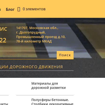
0 элементов
ы
Блог
ВИС
141707, Московская обл.,
г. Долгопрудный,
Промышленный проезд д.10,
-22
78-й километр МКАД
АЦИИ ДОРОЖНОГО ДВИЖЕНИЯ
Материалы для
дорожной разметки
,
Полусферы бетонные.
ащиты
Столбики декоративные