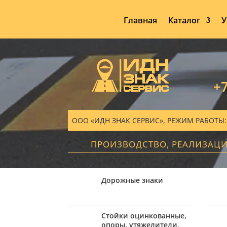
Главная
Каталог
У
+7
ООО «ИДН ЗНАК СЕРВИС», РЕЖИМ РАБОТЫ: ПН
ПРОИЗВОДСТВО, РЕАЛИЗАЦ
Дорожные знаки
Стойки оцинкованные,
опоры, утяжелители,