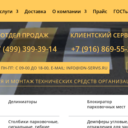
слуги
Доставка
О компании
Прайс
ГОСТ
ОТДЕЛ ПРОДАЖ
КЛИЕНТСКИЙ СЕР
 (499) 399-39-14
+7 (916) 869-55
-ПТ: С 09-00 ДО 18-00, E-MAIL: INFO@IDN-SERVIS.RU
ИЯ И МОНТАЖ ТЕХНИЧЕСКИХ СРЕДСТВ ОРГАНИЗ
Делиниаторы
Блокиратор
парковочных мест
Столбики парковочные,
Демпферы угловые
сигнальные, гибкие
ограждения для з