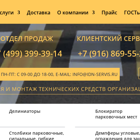
слуги
Доставка
О компании
Прайс
ГОСТ
ОТДЕЛ ПРОДАЖ
КЛИЕНТСКИЙ СЕР
 (499) 399-39-14
+7 (916) 869-55
-ПТ: С 09-00 ДО 18-00, E-MAIL: INFO@IDN-SERVIS.RU
ИЯ И МОНТАЖ ТЕХНИЧЕСКИХ СРЕДСТВ ОРГАНИЗ
Делиниаторы
Блокиратор
парковочных мест
Столбики парковочные,
Демпферы угловые
сигнальные, гибкие
ограждения для з