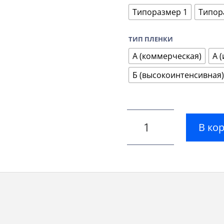
Типоразмер 1
Типор
ТИП ПЛЕНКИ
А (коммерческая)
А 
Б (высокоинтенсивная)
В ко