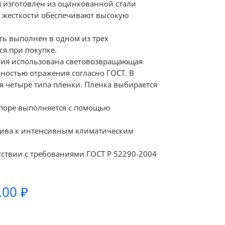
я изготовлен из оцинкованной стали
а жесткости обеспечивают высокую
ь выполнен в одном из трех
я при покупке.
ния использована световозвращающая
ностью отражения согласно ГОСТ. В
я четыре типа пленки. Пленка выбирается
опоре выполняется с помощью
чива к интенсивным климатическим
тствии с требованиями ГОСТ Р 52290-2004
Диапазон
,00
₽
цен:
890,00 ₽