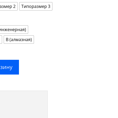
–
4000,00 ₽
азмер 2
Типоразмер 3
(инженерная)
В (алмазная)
рзину