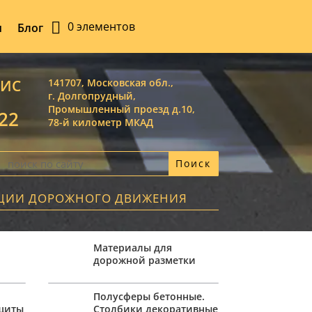
0 элементов
ы
Блог
ВИС
141707, Московская обл.,
г. Долгопрудный,
Промышленный проезд д.10,
-22
78-й километр МКАД
АЦИИ ДОРОЖНОГО ДВИЖЕНИЯ
Материалы для
дорожной разметки
,
Полусферы бетонные.
ащиты
Столбики декоративные