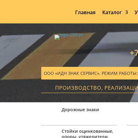
Главная
Каталог
У
+7
ООО «ИДН ЗНАК СЕРВИС», РЕЖИМ РАБОТЫ: ПН
ПРОИЗВОДСТВО, РЕАЛИЗАЦ
Дорожные знаки
Стойки оцинкованные,
опоры, утяжелители,