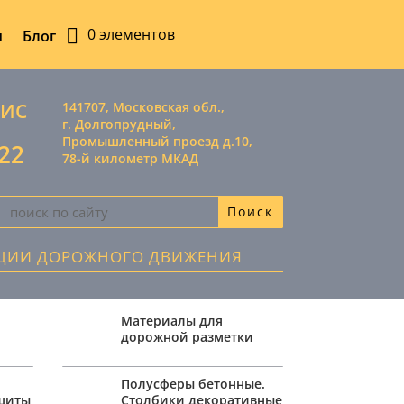
0 элементов
ы
Блог
ВИС
141707, Московская обл.,
г. Долгопрудный,
Промышленный проезд д.10,
-22
78-й километр МКАД
АЦИИ ДОРОЖНОГО ДВИЖЕНИЯ
Материалы для
дорожной разметки
,
Полусферы бетонные.
ащиты
Столбики декоративные