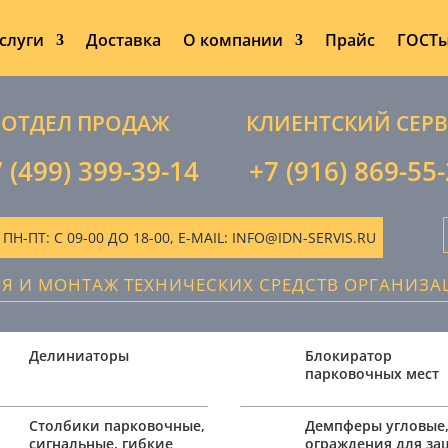
слуги
Доставка
О компании
Прайс
ГОСТ
ОТДЕЛ ПРОДАЖ
КЛИЕНТСКИЙ СЕР
 (499) 399-39-14
+7 (916) 869-55
-ПТ: С 09-00 ДО 18-00, E-MAIL: INFO@IDN-SERVIS.RU
ИЯ И МОНТАЖ ТЕХНИЧЕСКИХ СРЕДСТВ ОРГАНИЗ
Делиниаторы
Блокиратор
парковочных мест
Столбики парковочные,
Демпферы угловые
сигнальные, гибкие
ограждения для з