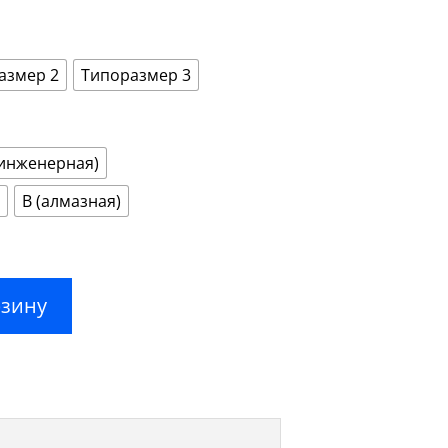
цен:
890,00 ₽
–
4000,00 ₽
азмер 2
Типоразмер 3
(инженерная)
В (алмазная)
рзину