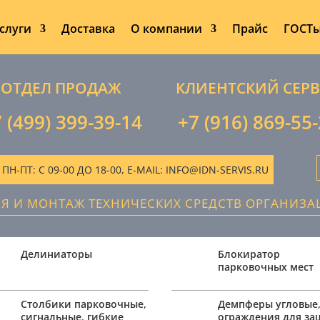
слуги
Доставка
О компании
Прайс
ГОСТ
ОТДЕЛ ПРОДАЖ
КЛИЕНТСКИЙ СЕР
 (499) 399-39-14
+7 (916) 869-55
-ПТ: С 09-00 ДО 18-00, E-MAIL: INFO@IDN-SERVIS.RU
ИЯ И МОНТАЖ ТЕХНИЧЕСКИХ СРЕДСТВ ОРГАНИЗ
Делиниаторы
Блокиратор
парковочных мест
Столбики парковочные,
Демпферы угловые
сигнальные, гибкие
ограждения для з