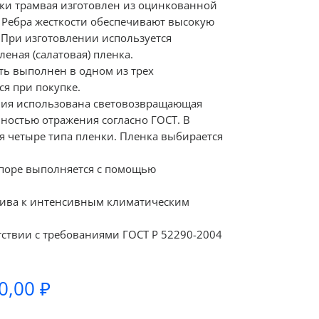
вки трамвая изготовлен из оцинкованной
. Ребра жесткости обеспечивают высокую
 При изготовлении используется
еная (салатовая) пленка.
ь выполнен в одном из трех
я при покупке.
ния использована световозвращающая
ностью отражения согласно ГОСТ. В
я четыре типа пленки. Пленка выбирается
опоре выполняется с помощью
чива к интенсивным климатическим
тствии с требованиями ГОСТ Р 52290-2004
Диапазон
0,00
₽
цен: