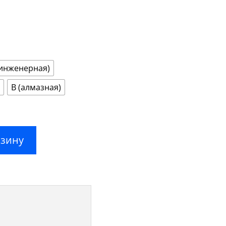
1580,00 ₽
–
2970,00 ₽
(инженерная)
В (алмазная)
рзину