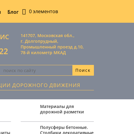
0 элементов
ы
Блог
ВИС
141707, Московская обл.,
г. Долгопрудный,
Промышленный проезд д.10,
-22
78-й километр МКАД
АЦИИ ДОРОЖНОГО ДВИЖЕНИЯ
Материалы для
дорожной разметки
,
Полусферы бетонные.
ащиты
Столбики декоративные