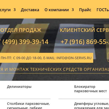
слуги
Доставка
О компании
Прайс
ГОСТ
ОТДЕЛ ПРОДАЖ
КЛИЕНТСКИЙ СЕР
 (499) 399-39-14
+7 (916) 869-55
-ПТ: С 09-00 ДО 18-00, E-MAIL: INFO@IDN-SERVIS.RU
ИЯ И МОНТАЖ ТЕХНИЧЕСКИХ СРЕДСТВ ОРГАНИЗ
Делиниаторы
Блокиратор
парковочных мест
Столбики парковочные,
Демпферы угловые
сигнальные, гибкие
ограждения для з