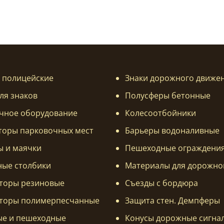
 полицейские
Знаки дорожного движе
ля знаков
Полусферы бетонные
чное оборудование
Колесоотбойники
торы парковочных мест
Барьеры водоналивные
ы и маячки
Пешеходные ограждени
ные столбики
Материалы для дорожно
торы резиновые
Съезды с бордюра
торы полимерпесчанные
Защита стен. Демпферы
е и пешеходные
Конусы дорожные сигна