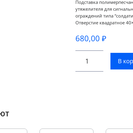
Подставка полимерпесчана
утяжелителя для сигналь
ограждений типа “солдати
Отверстие квадратное 40
680,00
₽
Количество
В ко
товара
Подставка
полимерпесчаная
6,5кг
АЮТ