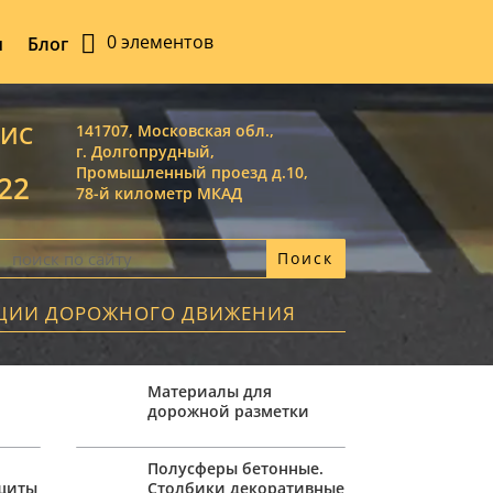
0 элементов
ы
Блог
ВИС
141707, Московская обл.,
г. Долгопрудный,
Промышленный проезд д.10,
-22
78-й километр МКАД
АЦИИ ДОРОЖНОГО ДВИЖЕНИЯ
Материалы для
дорожной разметки
,
Полусферы бетонные.
ащиты
Столбики декоративные