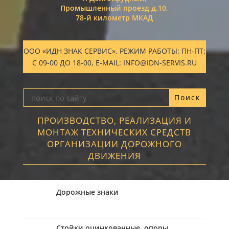
Промышленный проезд д.10,
78-й километр МКАД
ООО «ИДН ЗНАК СЕРВИС», РЕЖИМ РАБОТЫ: ПН-ПТ:
С 09-00 ДО 18-00, E-MAIL: INFO@IDN-SERVIS.RU
ПРОИЗВОДСТВО, РЕАЛИЗАЦИЯ И
МОНТАЖ ТЕХНИЧЕСКИХ СРЕДСТВ
ОРГАНИЗАЦИИ ДОРОЖНОГО
ДВИЖЕНИЯ
Дорожные знаки
Стойки оцинкованные, опоры,