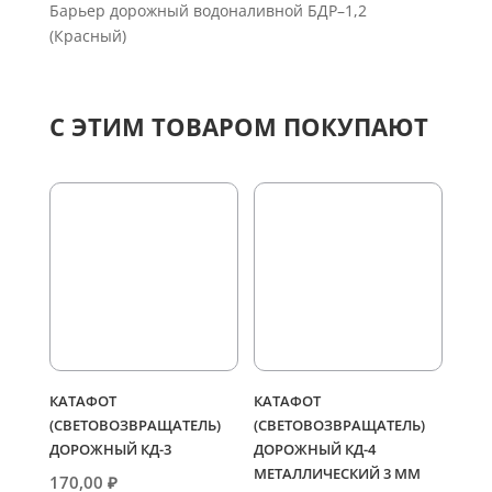
Барьер дорожный водоналивной БДР–1,2
1,2
(Красный)
(Красный)
С ЭТИМ ТОВАРОМ ПОКУПАЮТ
КАТАФОТ
КАТАФОТ
(СВЕТОВОЗВРАЩАТЕЛЬ)
(СВЕТОВОЗВРАЩАТЕЛЬ)
ДОРОЖНЫЙ КД-3
ДОРОЖНЫЙ КД-4
МЕТАЛЛИЧЕСКИЙ 3 ММ
170,00
₽