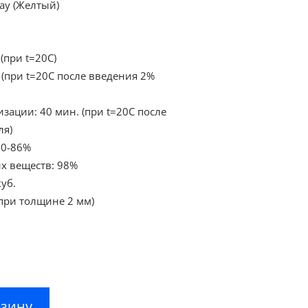
ay (Желтый)
(при t=20С)
 (при t=20С после введения 2%
ации: 40 мин. (при t=20С после
ля)
80-86%
х веществ: 98%
куб.
. (при толщине 2 мм)
рзину