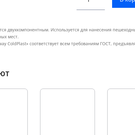
Холодный
пластик
High
Way
ется двухкомпонентным. Используется для нанесения пешеходны
(Желтый)
ных мест.
ay ColdPlast» соответствует всем требованиям ГОСТ, предъявл
АЮТ