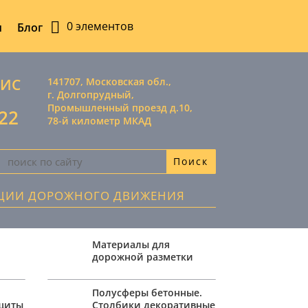
0 элементов
ы
Блог
ВИС
141707, Московская обл.,
г. Долгопрудный,
Промышленный проезд д.10,
-22
78-й километр МКАД
АЦИИ ДОРОЖНОГО ДВИЖЕНИЯ
Материалы для
дорожной разметки
,
Полусферы бетонные.
ащиты
Столбики декоративные