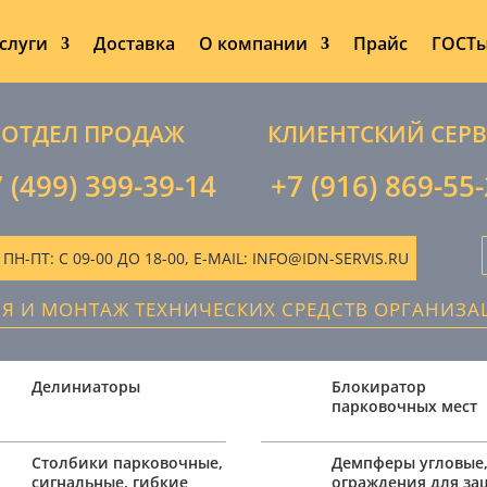
слуги
Доставка
О компании
Прайс
ГОСТ
ОТДЕЛ ПРОДАЖ
КЛИЕНТСКИЙ СЕР
 (499) 399-39-14
+7 (916) 869-55
-ПТ: С 09-00 ДО 18-00, E-MAIL: INFO@IDN-SERVIS.RU
ИЯ И МОНТАЖ ТЕХНИЧЕСКИХ СРЕДСТВ ОРГАНИЗ
Делиниаторы
Блокиратор
парковочных мест
Столбики парковочные,
Демпферы угловые
сигнальные, гибкие
ограждения для з