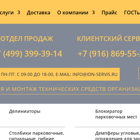
слуги
Доставка
О компании
Прайс
ГОСТ
ОТДЕЛ ПРОДАЖ
КЛИЕНТСКИЙ СЕР
 (499) 399-39-14
+7 (916) 869-55
-ПТ: С 09-00 ДО 18-00, E-MAIL: INFO@IDN-SERVIS.RU
ИЯ И МОНТАЖ ТЕХНИЧЕСКИХ СРЕДСТВ ОРГАНИЗ
Делиниаторы
Блокиратор
парковочных мест
Столбики парковочные,
Демпферы угловые
сигнальные, гибкие
ограждения для з