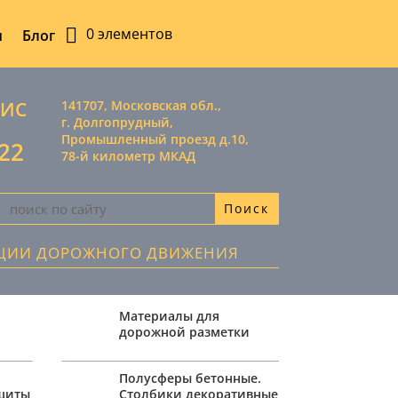
0 элементов
ы
Блог
ВИС
141707, Московская обл.,
г. Долгопрудный,
Промышленный проезд д.10,
-22
78-й километр МКАД
АЦИИ ДОРОЖНОГО ДВИЖЕНИЯ
Материалы для
дорожной разметки
,
Полусферы бетонные.
ащиты
Столбики декоративные