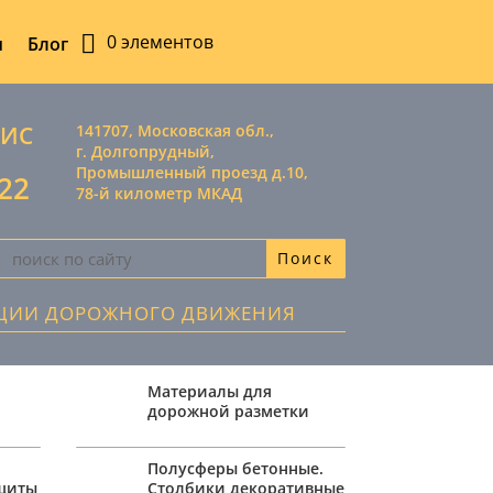
0 элементов
ы
Блог
ВИС
141707, Московская обл.,
г. Долгопрудный,
Промышленный проезд д.10,
-22
78-й километр МКАД
АЦИИ ДОРОЖНОГО ДВИЖЕНИЯ
Материалы для
дорожной разметки
,
Полусферы бетонные.
ащиты
Столбики декоративные