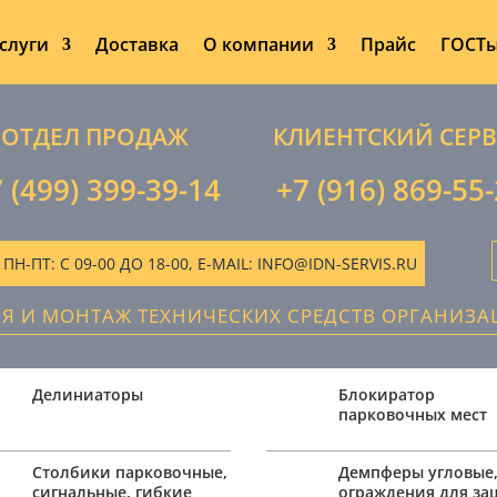
слуги
Доставка
О компании
Прайс
ГОСТ
ОТДЕЛ ПРОДАЖ
КЛИЕНТСКИЙ СЕР
 (499) 399-39-14
+7 (916) 869-55
-ПТ: С 09-00 ДО 18-00, E-MAIL: INFO@IDN-SERVIS.RU
ИЯ И МОНТАЖ ТЕХНИЧЕСКИХ СРЕДСТВ ОРГАНИЗ
Делиниаторы
Блокиратор
парковочных мест
Столбики парковочные,
Демпферы угловые
сигнальные, гибкие
ограждения для з