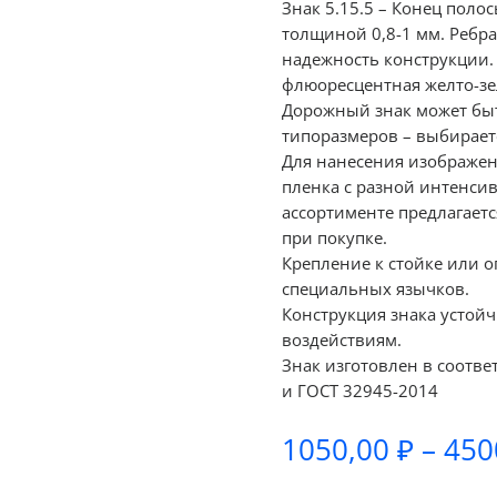
Знак 5.15.5 – Конец поло
толщиной 0,8-1 мм. Ребр
надежность конструкции.
флюоресцентная желто-зел
Дорожный знак может быт
типоразмеров – выбираетс
Для нанесения изображе
пленка с разной интенсив
ассортименте предлагаетс
при покупке.
Крепление к стойке или 
специальных язычков.
Конструкция знака устой
воздействиям.
Знак изготовлен в соотве
и ГОСТ 32945-2014
1050,00
₽
–
450