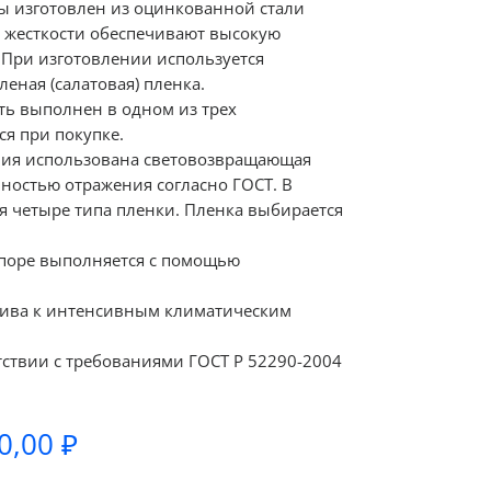
сы изготовлен из оцинкованной стали
а жесткости обеспечивают высокую
 При изготовлении используется
еная (салатовая) пленка.
ь выполнен в одном из трех
я при покупке.
ния использована световозвращающая
ностью отражения согласно ГОСТ. В
я четыре типа пленки. Пленка выбирается
опоре выполняется с помощью
чива к интенсивным климатическим
тствии с требованиями ГОСТ Р 52290-2004
Диапазон
0,00
₽
цен: