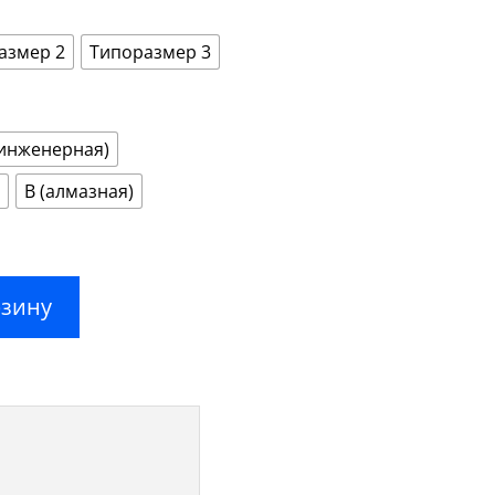
1050,00 ₽
–
4500,00 ₽
азмер 2
Типоразмер 3
(инженерная)
В (алмазная)
рзину