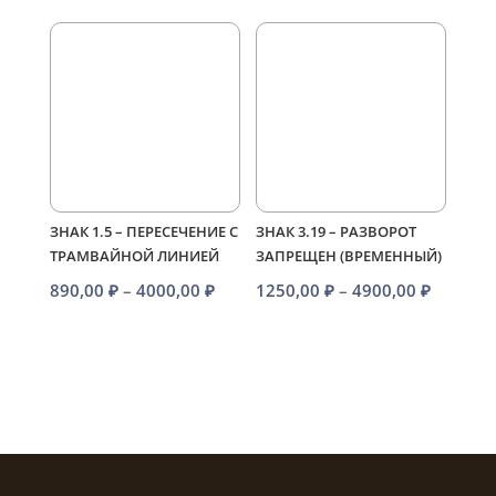
1250,00
–
4900,00
ЗНАК 1.5 – ПЕРЕСЕЧЕНИЕ С
ЗНАК 3.19 – РАЗВОРОТ
ТРАМВАЙНОЙ ЛИНИЕЙ
ЗАПРЕЩЕН (ВРЕМЕННЫЙ)
Диапазон
Диапаз
890,00
₽
–
4000,00
₽
1250,00
₽
–
4900,00
₽
цен:
цен:
890,00 ₽
1250,00
–
–
4000,00 ₽
4900,00