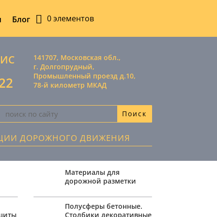
0 элементов
ы
Блог
ВИС
141707, Московская обл.,
г. Долгопрудный,
Промышленный проезд д.10,
-22
78-й километр МКАД
АЦИИ ДОРОЖНОГО ДВИЖЕНИЯ
Материалы для
дорожной разметки
,
Полусферы бетонные.
ащиты
Столбики декоративные