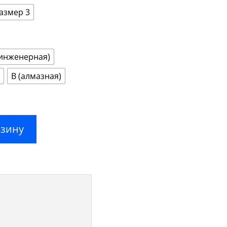
–
8550,00 ₽
азмер 3
(инженерная)
В (алмазная)
рзину