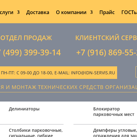
слуги
Доставка
О компании
Прайс
ГОСТ
ОТДЕЛ ПРОДАЖ
КЛИЕНТСКИЙ СЕР
 (499) 399-39-14
+7 (916) 869-55
-ПТ: С 09-00 ДО 18-00, E-MAIL: INFO@IDN-SERVIS.RU
ИЯ И МОНТАЖ ТЕХНИЧЕСКИХ СРЕДСТВ ОРГАНИЗ
Делиниаторы
Блокиратор
парковочных мест
Столбики парковочные,
Демпферы угловые
сигнальные, гибкие
ограждения для з