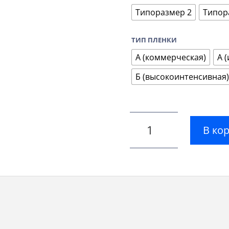
Типоразмер 2
Типор
ТИП ПЛЕНКИ
А (коммерческая)
А 
Б (высокоинтенсивная)
В ко