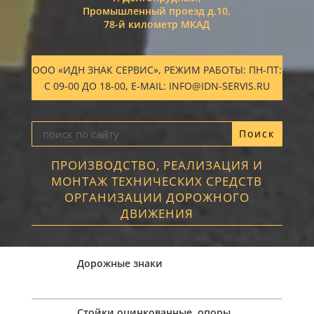
Промышленный проезд д.10,
78-й километр МКАД
ООО «ИДН ЗНАК СЕРВИС», РЕЖИМ РАБОТЫ: ПН-ПТ:
С 09-00 ДО 18-00, E-MAIL: INFO@IDN-SERVIS.RU
ПРОИЗВОДСТВО, РЕАЛИЗАЦИЯ И
МОНТАЖ ТЕХНИЧЕСКИХ СРЕДСТВ
ОРГАНИЗАЦИИ ДОРОЖНОГО
ДВИЖЕНИЯ
Дорожные знаки
Стойки оцинкованные, опоры,