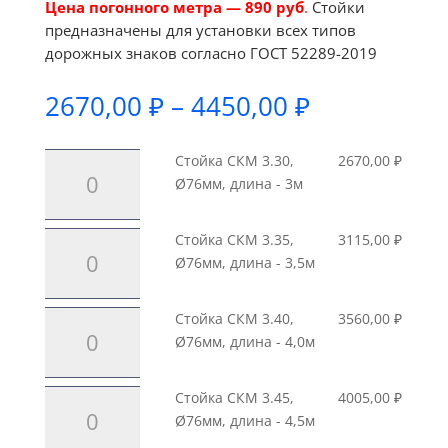
Цена погонного метра — 890 руб
.
Стойки
предназначены для установки всех типов
дорожных знаков согласно ГОСТ 52289-2019
Диапазон
2670,00
₽
–
4450,00
₽
цен:
2670,00 ₽
Количество
Стойка СКМ 3.30,
2670,00
₽
–
товара
Ø76мм, длина - 3м
4450,00 ₽
Стойка
СКМ
Количество
Стойка СКМ 3.35,
3115,00
₽
3.30,
товара
Ø76мм, длина - 3,5м
Ø76мм,
Стойка
длина
СКМ
Количество
Стойка СКМ 3.40,
3560,00
₽
-
3.35,
товара
Ø76мм, длина - 4,0м
3м
Ø76мм,
Стойка
длина
СКМ
Количество
Стойка СКМ 3.45,
4005,00
₽
-
3.40,
товара
Ø76мм, длина - 4,5м
3,5м
Ø76мм,
Стойка