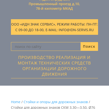
Промышленный проезд д.10,
78-й километр МКАД
ООО «ИДН ЗНАК СЕРВИС», РЕЖИМ РАБОТЫ: ПН-ПТ:
С 09-00 ДО 18-00, E-MAIL: INFO@IDN-SERVIS.RU
ПРОИЗВОДСТВО РЕАЛИЗАЦИЯ И
МОНТАЖ ТЕХНИЧЕСКИХ СРЕДСТВ
ОРГАНИЗАЦИИ ДОРОЖНОГО
ДВИЖЕНИЯ
Home
/
Стойки и опоры для дорожных знаков
/
Стойки для дорожных знаков СКМ 3.30—3.50, Ø76