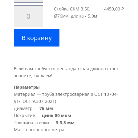
длина
СКМ
Количество
Стойка СКМ 3.50,
4450,00
₽
-
3.45,
товара
Ø76мм, длина - 5,0м
4,0м
Ø76мм,
Стойка
длина
СКМ
-
В корзину
3.50,
4,5м
Ø76мм,
длина
-
5,0м
Если вам требуется нестандартная длинна стоек —
звоните, сделаем!
Параметры
Материал — труба электросварная (ГОСТ 10704-
91/ГОСТ 9.307-2021)
Диаметр —
76 мм
Покрытие —
цинк 80 мкм
Толщина стенки —
3-3,5 мм
Масса погонного метра: